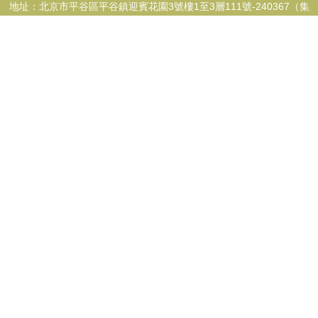
地址：北京市平谷區平谷鎮迎賓花園3號樓1至3層111號-240367（集
群注冊）
電話：1352709**
Copyright © 2026
www.acecareer.cn
計算機系統服務
北京程極標網
絡科技有限公司
計算機系統服務
版權所有
Sitemap
感谢您访问我们的网站，您可能还对以下资源感兴趣：鹤岗收壳广告传媒
有限公司
玖色在线对福利|看片91|看片不用下载在线看|看片的网站|看片国产视频|
看片视频91|看片天堂|看片网站|看片网站免费|看人妖的网站2018
网站地
图
日本一级大片
微拍福利在线观看
91香蕉APP
国产二区三区
国产精品性
56高清免费电影网 八戒八戒 日韩中文字幕了久久 国产制服丝袜诱惑y888 免
乱伦种子
美国伦理大片
国产二区在线观看
美女伦理视频
福利偷拍小视
频
91社区国产
丁香五月天堂
欧美变态一区
国产综合在线观看
国产免费
一级片
福利视频资源站
成人午夜在线观看
欧美图片在线观看
在线观看h
费电影下载迅雷下载 我不卡影院 91榜MM美女在线 91资源网站黄色 白虎91
视频
国产a级0
变性人妖
国产福利永久
日韩中文字幕观看
足交在线播放
91
丁香五月色网站
黄色3级抢网站
国产一区二区
日本一级婬片
久久免
费手机视频
学生妹Av网站
亚洲人成免费网站
91大神自拍
福利片在线观
福利址老司机选集 九一传媒 国厂黄色 欧美性爱亚洲一区二区 午夜伦理片 91