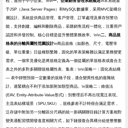
程，適用于中小企業。\n\n
一、企業銷售管理系統概述
\n本系統基
于JSP（Java Server Pages）和MySQL數據庫，采用MVC架構分
層設計。系統提供商品管理、客戶管理、訂單處理及庫存預警功
能，支持創建、編輯和刪除商品，采購銷售流程一體化，注重用戶
認證和并發控制。核心目標是提升整體業務效率。\n\n
二、商品規
格表的分離與屬性范圍設計
\n商品規格（如顏色、尺寸、電壓等
級、單位重量）日益種類繁雜，固化的單表策略難以滿足業務變更
需求。一個常見優化是將規格定義為一個從屬的單規格表或復合主
表之外的多對多關聯規格屬性表、集表：\n\n策略一：固化表結構
— 表中靜態預留一定數量的規格子段，適合變異性低的復雜統
計。過緊耦合不利于添加新附加類型商品。\n策略二：維值法
(EAV, Entity-Attribute-Value形式)：別整理后不再出現寬泛表現。
主流表結構場景（SPU,SKU），規格參差不計時很合滿足需求，
泛存儲中附加另一分離區分尺碼的統一新碼關聯目錄計算方案相對
變美適配習慣開發進度相關方式，如下鏈接復合異構分組使整整數