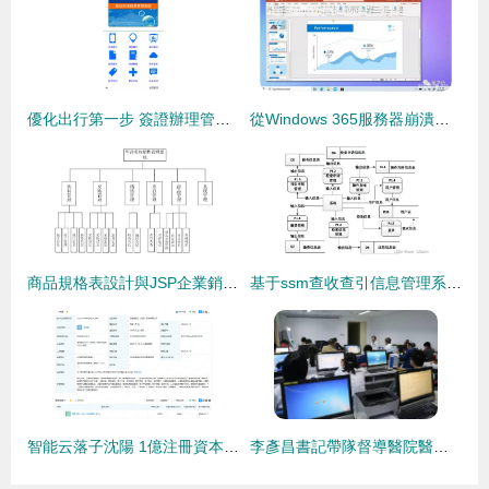
優化出行第一步 簽證辦理管理系統手機版下載指南
從Windows 365服務器崩潰看云服務的“免費困境” 短期繁榮與長期瓶頸
商品規格表設計與JSP企業銷售管理系統實現
基于ssm查收查引信息管理系統 計算機畢設 附源碼40588
智能云落子沈陽 1億注冊資本背后的戰略版圖與行業新格局
李彥昌書記帶隊督導醫院醫改準備工作重點評估網絡技術服務保障能力